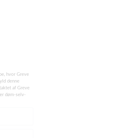
pe, hvor Greve
fyld denne
taktet af Greve
rer døm-selv-