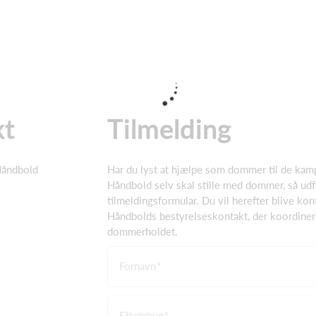
kt
Tilmelding
Håndbold
Har du lyst at hjælpe som dommer til de kam
Håndbold selv skal stille med dommer, så ud
tilmeldingsformular. Du vil herefter blive kon
Håndbolds bestyrelseskontakt, der koordine
dommerholdet.
Fornavn
Efternavn