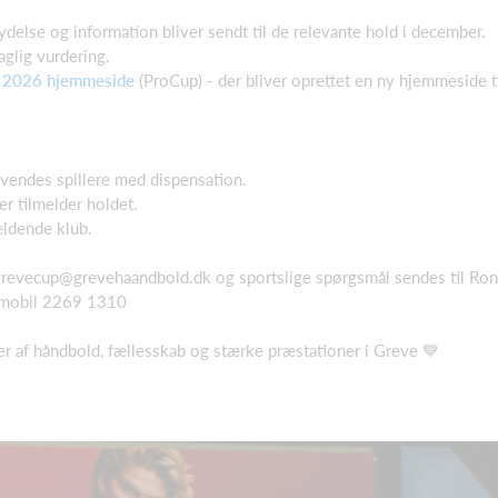
ydelse og information bliver sendt til de relevante hold i december.
aglig vurdering.
 2026 hjemmeside
(ProCup) - der bliver oprettet en ny hjemmeside t
nvendes spillere med dispensation.
der tilmelder holdet.
ældende klub.
grevecup@grevehaandbold.dk
og sportslige spørgsmål sendes til Ro
 mobil 2269 1310
 af håndbold, fællesskab og stærke præstationer i Greve 💙