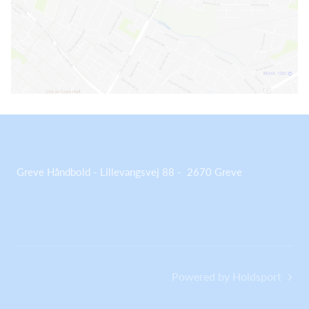
Greve Håndbold - Lillevangsvej 88 - 2670 Greve
Powered by Holdsport