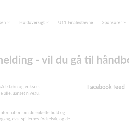
ben
Holdoversigt
U11 Finalestævne
Sponsorer
melding - vil du gå til håndb
Facebook feed
 både børn og voksne.
e alle, uanset niveau.
information om de enkelte hold og
rgang, dvs. spillernes fødselsår, og de