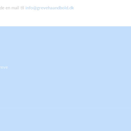
de en mail til
info@grevehaandbold.dk
reve