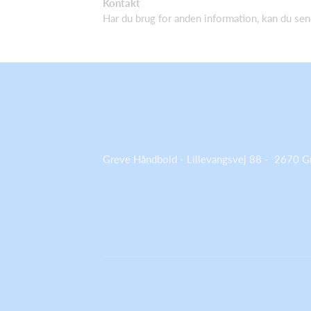
Kontakt
Har du brug for anden information, kan du sen
Greve Håndbold - Lillevangsvej 88 - 2670 G