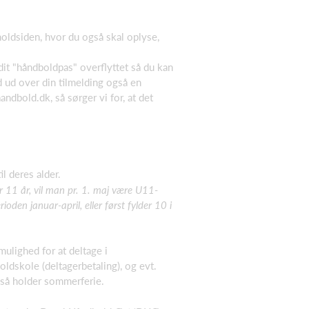
holdsiden, hvor du også skal oplyse,
 dit "håndboldpas" overflyttet så du kan
nd ud over din tilmelding også en
andbold.dk
, så sørger vi for, at det
l deres alder.
r 11 år, vil man pr. 1. maj være U11-
ioden januar-april, eller først fylder 10 i
ulighed for at deltage i
dskole (deltagerbetaling), og evt.
gså holder sommerferie.