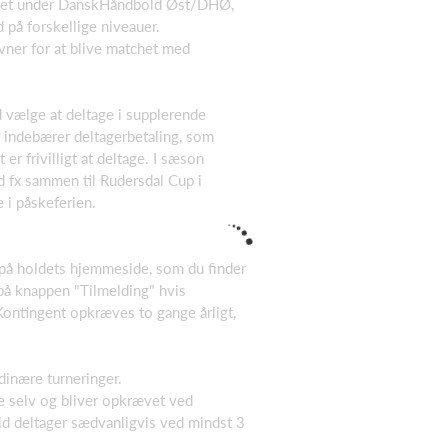
mmet under DanskHåndbold Øst/DHØ,
 på forskellige niveauer.
vner for at blive matchet med
 vælge at deltage i supplerende
 indebærer deltagerbetaling, som
er frivilligt at deltage. I sæson
fx sammen til Rudersdal Cup i
 i påskeferien.
 på holdets hjemmeside, som du finder
på knappen "Tilmelding" hvis
 Kontingent opkræves to gange årligt,
dinære turneringer.
ne selv og bliver opkrævet ved
old deltager sædvanligvis ved mindst 3