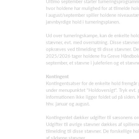
Ultimo september starter turneringsprogra
hvor holdene har mulighed for at tilmelde hold
I august/september spiller holdene niveaustæ
jævnbyrdige hold i turneringsplanen.
Ud over turneringskampe, kan de enkelte hold
stævner, evt. med overnatning. Disse stævner
opkræves ved tilmelding til disse stævner. Det 
2025/2026 tager holdene fra Greve Håndbold 
september, et stævne i juleferien og et stævne
Kontingent
Kontingentsatser for de enkelte hold fremgår
under menupunktet "Holdoversigt". Tryk evt. 
informationen ikke ligger foldet ud på siden.
hhv. januar og august.
Kontingentet dækker udgifter til sæsonens or
Udgifter til øvrige stævner dækkes af spiller
tilmelding til disse stævner. De forskellige h
af sådanne stævner.