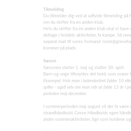
Tilmelding
Du tilmelder dig ved at udfylde tilmelding på 
om du skifter fra en anden klub.
Hvis du skifter fra en anden klub skal vi have
deltage i holdets aktiviteter, fx kampe. Så se
separat mail til vores formand:
ronni@greveha
kommer på plads.
Sæson
Sæsonen starter 1. maj og slutter 30. april.
Børn og unge tilknyttes det hold, som svarer ti
Eksempel: Hvis man i kalenderåret fylder 10 elle
spiller - også selv om man når at fylde 12 år i per
perioden maj-december.
I sommerperioden maj-august vil der fx være m
strandhåndbold, Greve Håndbolds egen håndbol
andre sommeraktiviteter, lige som holdene o