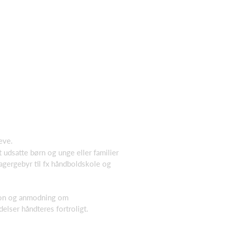
eve.
udsatte børn og unge eller familier
gergebyr til fx håndboldskole og
tion og anmodning om
elser håndteres fortroligt.