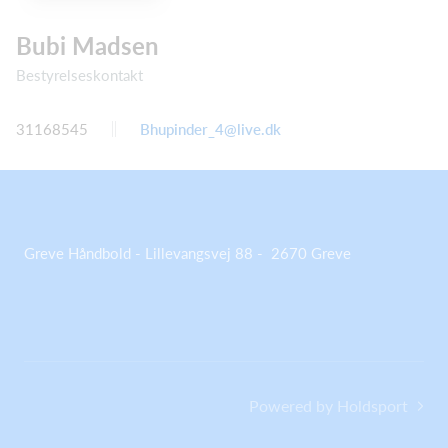
Bubi Madsen
Bestyrelseskontakt
31168545
Bhupinder_4@live.dk
Greve Håndbold - Lillevangsvej 88 - 2670 Greve
Powered by Holdsport