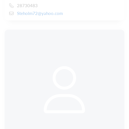
28730483
Steholm72@yahoo.com