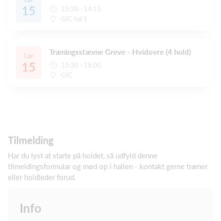
15
13:30 - 14:15
GIC hal 1
Træningsstævne Greve - Hvidovre (4 hold)
Lør
15
13:30 - 18:00
GIC
Tilmelding
Har du lyst at starte på holdet, så udfyld denne
tilmeldingsformular og mød op i hallen - kontakt gerne træner
eller holdleder forud.
Info