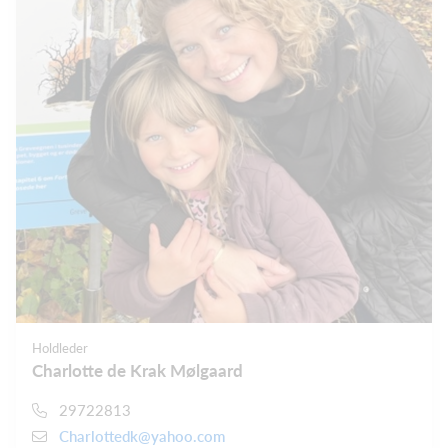
Holdleder
Charlotte de Krak Mølgaard
29722813
Charlottedk@yahoo.com