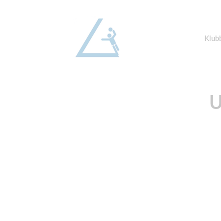
Klub
U