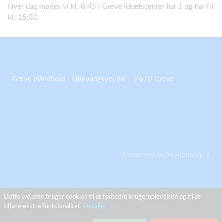
Hver dag mødes vi kl. 8:45 i Greve Idrætscenter hal 1 og har fri
kl. 15:30.
Greve Håndbold - Lillevangsvej 88 - 2670 Greve
Powered by Holdsport
Dette website bruger cookies til at forbedre brugeroplevelsen og til at
tilføre ekstra funktionalitet.
Detaljer